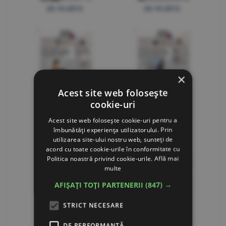
25.10.2012
24.10.2012
×
Acest site web folosește
cookie-uri
Acest site web folosește cookie-uri pentru a
23.10.2012
22.10.2012
îmbunătăți experiența utilizatorului. Prin
utilizarea site-ului nostru web, sunteți de
acord cu toate cookie-urile în conformitate cu
Politica noastră privind cookie-urile.
Află mai
multe
AFIȘAȚI TOȚI PARTENERII
(847) →
STRICT NECESARE
DE PERFORMANȚĂ