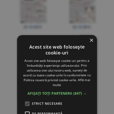
23.10.2012
22.10.2012
×
Acest site web folosește
cookie-uri
Acest site web folosește cookie-uri pentru a
îmbunătăți experiența utilizatorului. Prin
utilizarea site-ului nostru web, sunteți de
acord cu toate cookie-urile în conformitate cu
Politica noastră privind cookie-urile.
Află mai
multe
19.10.2012
18.10.2012
AFIȘAȚI TOȚI PARTENERII
(847) →
STRICT NECESARE
DE PERFORMANȚĂ