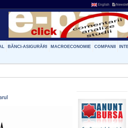
English
Newslet
AL
BĂNCI-ASIGURĂRI
MACROECONOMIE
COMPANII
INT
arul