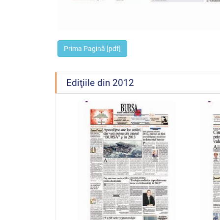
Prima Pagină [pdf]
Ediţiile din 2012