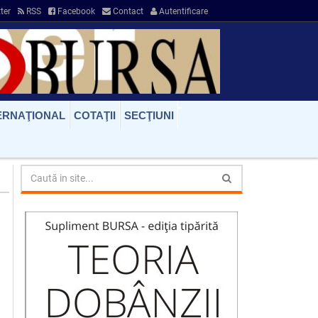
ter
RSS
Facebook
Contact
Autentificare
ERNAŢIONAL
COTAŢII
SECŢIUNI