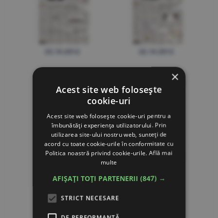
23.10.2012
22.10.2012
×
Acest site web folosește
cookie-uri
Acest site web folosește cookie-uri pentru a
îmbunătăți experiența utilizatorului. Prin
utilizarea site-ului nostru web, sunteți de
acord cu toate cookie-urile în conformitate cu
Politica noastră privind cookie-urile.
Află mai
multe
19.10.2012
18.10.2012
AFIȘAȚI TOȚI PARTENERII
(847) →
STRICT NECESARE
DE PERFORMANȚĂ