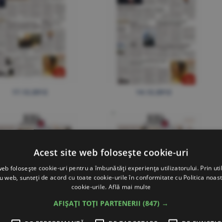
17.12.2012
14.12.2012
Acest site web folosește cookie-uri
web folosește cookie-uri pentru a îmbunătăți experiența utilizatorului. Prin util
ru web, sunteți de acord cu toate cookie-urile în conformitate cu Politica noast
cookie-urile.
Află mai multe
AFIȘAȚI TOȚI PARTENERII
(847) →