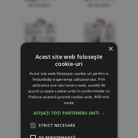
25.10.2012
24.10.2012
×
Acest site web folosește
cookie-uri
Acest site web folosește cookie-uri pentru a
23.10.2012
22.10.2012
îmbunătăți experiența utilizatorului. Prin
utilizarea site-ului nostru web, sunteți de
acord cu toate cookie-urile în conformitate cu
Politica noastră privind cookie-urile.
Află mai
multe
AFIȘAȚI TOȚI PARTENERII
(847) →
STRICT NECESARE
DE PERFORMANȚĂ