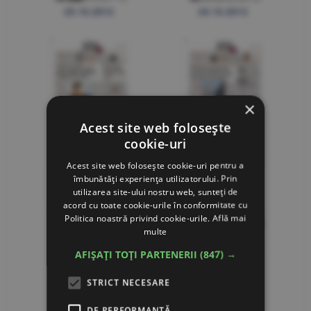
25.10.2012
24.10.2012
×
Acest site web folosește
cookie-uri
Acest site web folosește cookie-uri pentru a
23.10.2012
22.10.2012
îmbunătăți experiența utilizatorului. Prin
utilizarea site-ului nostru web, sunteți de
acord cu toate cookie-urile în conformitate cu
Politica noastră privind cookie-urile.
Află mai
multe
AFIȘAȚI TOȚI PARTENERII
(847) →
STRICT NECESARE
DE PERFORMANȚĂ