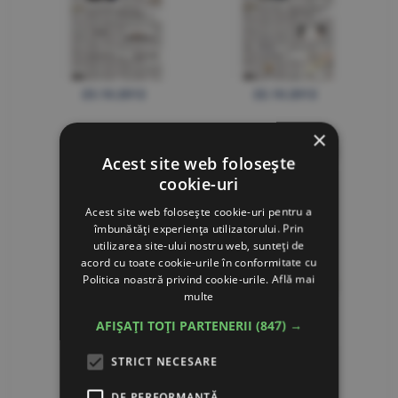
23.10.2012
22.10.2012
×
Acest site web folosește
cookie-uri
Acest site web folosește cookie-uri pentru a
îmbunătăți experiența utilizatorului. Prin
utilizarea site-ului nostru web, sunteți de
acord cu toate cookie-urile în conformitate cu
Politica noastră privind cookie-urile.
Află mai
multe
19.10.2012
18.10.2012
AFIȘAȚI TOȚI PARTENERII
(847) →
STRICT NECESARE
DE PERFORMANȚĂ