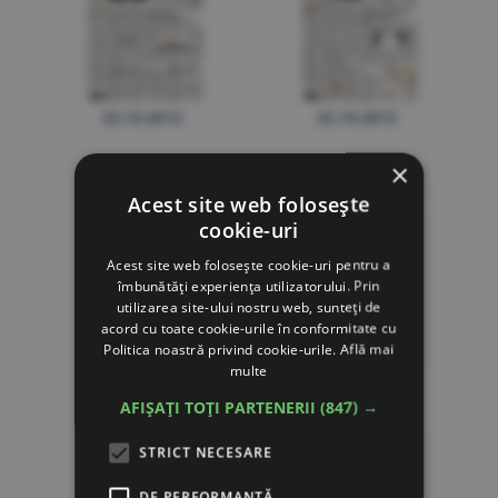
23.10.2012
22.10.2012
×
Acest site web folosește
cookie-uri
Acest site web folosește cookie-uri pentru a
îmbunătăți experiența utilizatorului. Prin
utilizarea site-ului nostru web, sunteți de
acord cu toate cookie-urile în conformitate cu
Politica noastră privind cookie-urile.
Află mai
multe
19.10.2012
18.10.2012
AFIȘAȚI TOȚI PARTENERII
(847) →
STRICT NECESARE
DE PERFORMANȚĂ