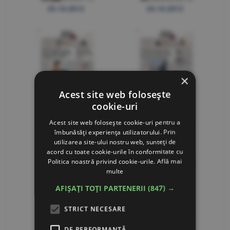
25.10.2012
24.10.2012
×
Acest site web folosește
cookie-uri
Acest site web folosește cookie-uri pentru a
23.10.2012
22.10.2012
îmbunătăți experiența utilizatorului. Prin
utilizarea site-ului nostru web, sunteți de
acord cu toate cookie-urile în conformitate cu
Politica noastră privind cookie-urile.
Află mai
multe
AFIȘAȚI TOȚI PARTENERII
(847) →
STRICT NECESARE
DE PERFORMANȚĂ